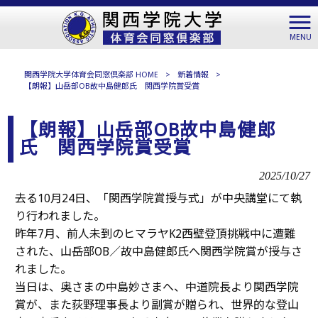
MENU
関西学院大学体育会同窓倶楽部 HOME
>
新着情報
>
【朗報】山岳部OB故中島健郎氏 関西学院賞受賞
【朗報】山岳部OB故中島健郎
氏 関西学院賞受賞
2025/10/27
去る10月24日、「関西学院賞授与式」が中央講堂にて執
り行われました。
昨年7月、前人未到のヒマラヤK2西壁登頂挑戦中に遭難
された、山岳部OB／故中島健郎氏へ関西学院賞が授与さ
れました。
当日は、奥さまの中島妙さまへ、中道院長より関西学院
賞が、また荻野理事長より副賞が贈られ、世界的な登山