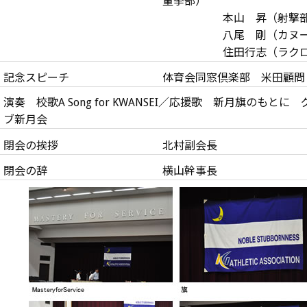
量挙部）
本山 昇（射撃部）・
八尾 剛（カヌー部）
住田行志（ラクロ
記念スピーチ
体育会同窓倶楽部 米田顧問
演奏 校歌A Song for KWANSEI／応援歌 新月旗のもとに
ブ新月会
閉会の挨拶
北村副会長
閉会の辞
横山幹事長