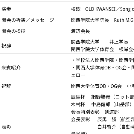
演奏
校歌 OLD KWANSEI／Song
開会の祈祷／メッセージ
関西学院大学院長 Ruth M.Gr
開会の挨拶
渡辺会長
関西学院大学 井上学長
祝辞
関西学院大学体育会 根岸会
・学校法人関西学院・関西学
来賓紹介
・関西大学体育OB・OG会
ェロー
祝辞
関西大学体育OB・OG会 小
辰馬杯 網野勝彦（ヨット
木村杯 中島健郎（山岳部
会長特別表彰 剣道部
会長表彰 辰馬 勝（航空
表彰
白井啓介（自動車部）