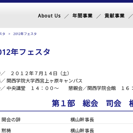
About Us
年間事業
貢献事業
スタ
>
2012年フェスタ
012年フェスタ
時／ ２０１２年７月１４日（土）
場／ 関西学院大学西宮上ヶ原キャンパス
会／ 中央講堂 １４：００～ 懇親会／関西学院会館 １６
第１部 総会 司会 
開会の辞
横山幹事長
黙祷
横山幹事長