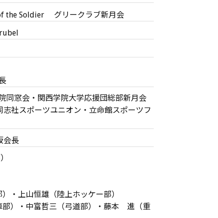
 of the Soldier グリークラブ新月会
ubel
長
院同窓会・関西学院大学応援団総部新月会
・同志社スポーツユニオン・立命館スポーツフ
坂会長
部）
）
部）・上山恒雄（陸上ホッケー部）
・中富哲三（弓道部）・藤本 進（重