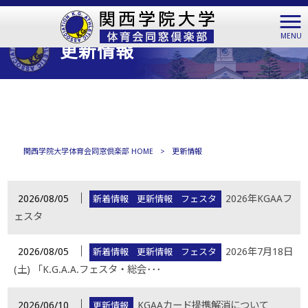
MENU
更新情報
関西学院大学体育会同窓倶楽部 HOME
>
更新情報
│
2026/08/05
2026年KGAAフ
新着情報
更新情報
フェスタ
ェスタ
│
2026/08/05
2026年7月18日
新着情報
更新情報
フェスタ
(土) 「K.G.A.A.フェスタ・総会･･･
│
2026/06/10
KGAAカード提携解消について
更新情報