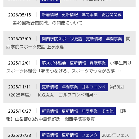
│
2026/05/15
新着情報
更新情報
年間事業
総合関関戦
「第49回総合関関戦」の開催について
│
2026/03/09
関
関西学院スポーツ史話
更新情報
年間事業
西学院スポーツ史話 上ヶ原篇
│
2025/12/01
小学生向け
夢スポ体験会
更新情報
貢献事業
スポーツ体験会「夢をつなげる、スポーツでつながる夢･･･
│
2025/11/11
第59回
更新情報
年間事業
ゴルフコンペ
（2025年度） K.G.A.A. ゴルフコンペ結果･･･
│
2025/10/27
【朗
新着情報
更新情報
年間事業
その他
報】山岳部OB故中島健郎氏 関西学院賞受賞
│
2025/07/28
2025年フェス
新着情報
更新情報
フェスタ