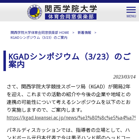
MENU
関西学院大学体育会同窓倶楽部 HOME
>
新着情報
>
KGADシンポジウム（3/23）のご案内
KGADシンポジウム（3/23）のご
案内
2023/03/14
さて、関西学院大学競技スポーツ局（KGAD）が開局2年
を迎え、これまでの活動の紹介や今後の企業や地域との
連携の可能性について考えるシンポジウムを以下のとお
り実施しますので、ご案内します。
https://kgad.kwansei.ac.jp/news/%e3%80%8c%e
パネルディスカッションでは、指導者の立場として、ハ
ンドボール元日本代表で今は男子ハンド部のヘッドコー