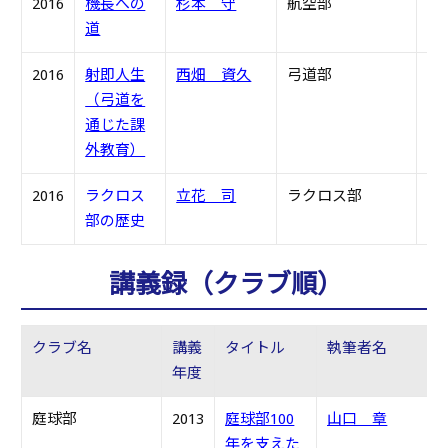
2016
機長への
杉本 守
航空部
S4
道
2016
射即人生
西畑 資久
弓道部
S6
（弓道を
通じた課
外教育）
2016
ラクロス
立花 司
ラクロス部
H1
部の歴史
講義録（クラブ順）
クラブ名
講義
タイトル
執筆者名
年度
庭球部
2013
庭球部100
山口 章
S
年を支えた