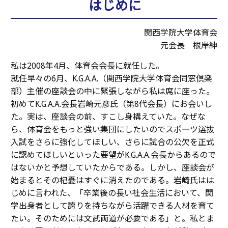
はじめに
関西学院大学体育会
元会長 根岸紳
私は2008年4月、体育会会長に就任した。
就任早々の6月、
K.G.A.A.
（関西学院大学体育会同窓倶楽
部）主催の座談会の中に緊張しながら私は席に座った。
初めて
K.G.A.A.
会長岩崎元彦氏（第8代会長）にお会いし
た。実は、座談会の前、すこし身構えていた。なぜな
ら、体育会をもっと強い集団にしたいのでスポーツ選抜
入試をさらに強化してほしい、さらに試合の公欠を正式
に認めてほしいといった要望が
K.G.A.A.
会長からあるので
はないかと予想していたからである。しかし、座談会が
始まるとその杞憂はすぐに消えたのである。岩崎氏はは
じめに言われた、「卒業後の長い社会生活において、関
学出身者として誇りを持ちながら活躍できる人材を育て
たい。そのためには文武両道が必要である」と。私とま