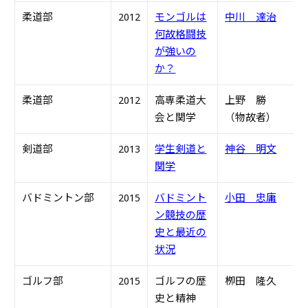
柔道部
2012
モンゴルは
中川 達治
S
何故格闘技
が強いの
か？
柔道部
2012
高専柔道大
上野 勝
S
会と関学
（物故者）
剣道部
2013
学生剣道と
神谷 明文
S
関学
バドミントン部
2015
バドミント
小田 忠庸
S
ン競技の歴
史と最近の
状況
ゴルフ部
2015
ゴルフの歴
栁田 隆久
S
史と精神