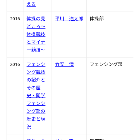
える
2016
体操の見
平川 遼太郎
体操部
H2
どころ～
体操競技
とマイナ
ー競技～
2016
フェンシ
竹安 清
フェンシング部
S3
ング競技
の紹介と
その歴
史・関学
フェンシ
ング部の
歴史と現
況