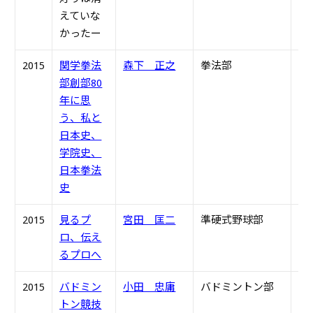
えていな
かったー
2015
関学拳法
森下 正之
拳法部
S4
部創部80
年に思
う、私と
日本史、
学院史、
日本拳法
史
2015
見るプ
宮田 匡二
準硬式野球部
S5
ロ、伝え
るプロへ
2015
バドミン
小田 忠庸
バドミントン部
S4
トン競技