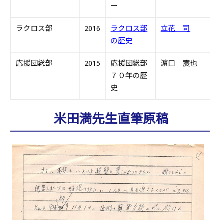
ー
ラクロス部
2016
ラクロス部
立花 司
H
の歴史
応援団総部
2015
応援団総部
濵口 宸也
S
７０年の歴
史
米田満先生直筆原稿