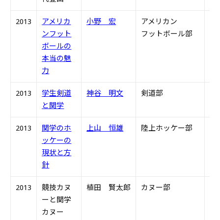
2013
アメリカ
小野 宏
アメリカン
S5
ンフット
フットボール部
ボールの
本当の魅
力
2013
学生剣道
神谷 明文
剣道部
S4
と関学
2013
関学のホ
上山 恒雄
陸上ホッケー部
S4
ッケーの
現状と方
針
2013
競技カヌ
植田 賢太郎
カヌー部
S3
ーと関学
カヌー