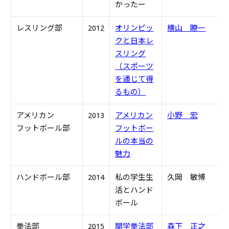
かったー
レスリング部
2012
オリンピッ
横山 瞭一
S
クと日本レ
スリング
（スポーツ
を通じて得
るもの）
アメリカン
2013
アメリカン
小野 宏
S
フットボール部
フットボー
ルの本当の
魅力
ハンドボール部
2014
私の学生生
久岡 敏博
S
活とハンド
ボール
拳法部
2015
関学拳法部
森下 正之
S