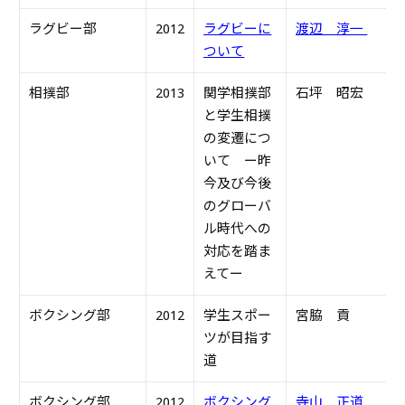
ラグビー部
2012
ラグビーに
渡辺 淳一
S
ついて
相撲部
2013
関学相撲部
石坪 昭宏
S
と学生相撲
の変遷につ
いて
ー
昨
今及び今後
のグローバ
ル時代への
対応を踏ま
えて
ー
ボクシング部
2012
学生スポー
宮脇 貢
S
ツが目指す
道
ボクシング部
2012
ボクシング
寺山 正道
S