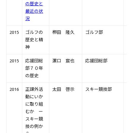
の歴史と
最近の状
況
2015
ゴルフの
栁田 隆久
ゴルフ部
S4
歴史と精
神
2015
応援団総
濵口 宸也
応援団総部
S4
部７０年
の歴史
2016
正課外活
太田 啓示
スキー競技部
H2
動にいか
に取り組
むか ー
スキー競
技の例か