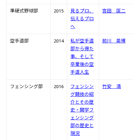
準硬式野球部
2015
見るプロ、
宮田 匡二
S
伝えるプロ
へ
空手道部
2014
私が空手道
前川 英博
S
部から得た
事、そして
卒業後の空
手道人生
フェンシング部
2016
フェンシン
竹安 清
S
グ競技の紹
介とその歴
史・関学フ
ェンシング
部の歴史と
現況