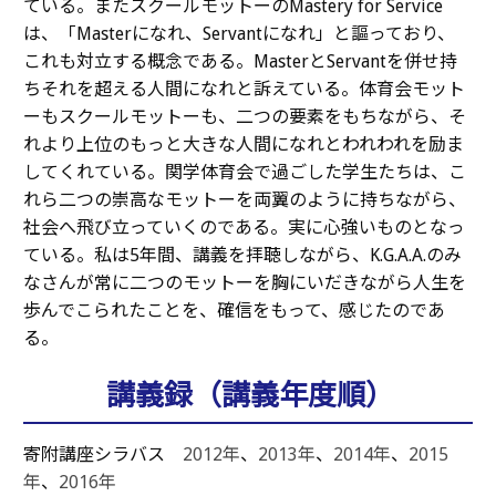
ている。またスクールモットーのMastery for Service
は、「Masterになれ、Servantになれ」と謳っており、
これも対立する概念である。MasterとServantを併せ持
ちそれを超える人間になれと訴えている。体育会モット
ーもスクールモットーも、二つの要素をもちながら、そ
れより上位のもっと大きな人間になれとわれわれを励ま
してくれている。関学体育会で過ごした学生たちは、こ
れら二つの崇高なモットーを両翼のように持ちながら、
社会へ飛び立っていくのである。実に心強いものとなっ
ている。私は5年間、講義を拝聴しながら、
K.G.A.A.
のみ
なさんが常に二つのモットーを胸にいだきながら人生を
歩んでこられたことを、確信をもって、感じたのであ
る。
講義録（講義年度順）
寄附講座シラバス
2012年
、
2013年
、
2014年
、
2015
年
、
2016年