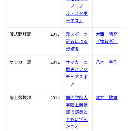
「ノーブ
ル・スタボ
ーネス」
硬式野球部
2013
元スポーツ
大西 禧充
S
記者による
（物故者）
野球考
サッカー部
2012
サッカーの
八木 春作
S
歴史とアマ
チュアスポ
ーツ
陸上競技部
2014
関西学院大
北井 敏雄
S
学陸上競技
部で部員と
ともに学ん
だこと