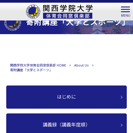
MENU
寄附講座「大学とスポーツ」
関西学院大学体育会同窓倶楽部 HOME
>
About Us
>
寄附講座「大学とスポーツ」
はじめに
講義録（講義年度順）