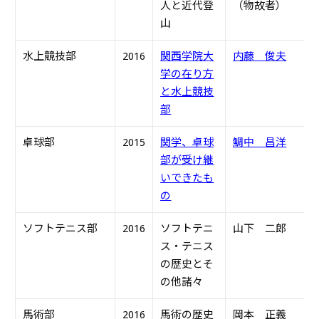
人と近代登
（物故者）
山
水上競技部
2016
関西学院大
内藤 俊夫
S
学の在り方
と水上競技
部
卓球部
2015
関学、卓球
鯛中 昌洋
H
部が受け継
いできたも
の
ソフトテニス部
2016
ソフトテニ
山下 二郎
S
ス・テニス
の歴史とそ
の他諸々
馬術部
2016
馬術の歴史
岡本 正義
S