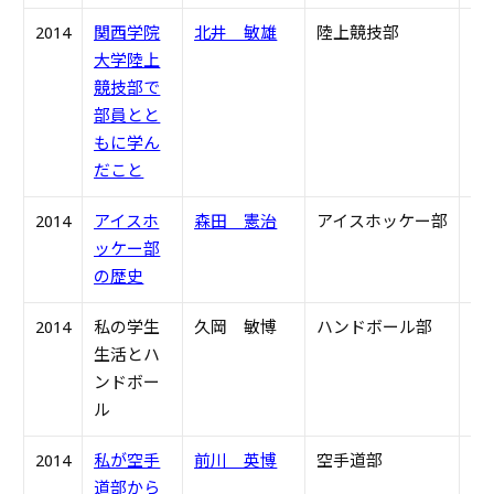
2014
関西学院
北井 敏雄
陸上競技部
S5
大学陸上
競技部で
部員とと
もに学ん
だこと
2014
アイスホ
森田 憲治
アイスホッケー部
S4
ッケー部
の歴史
2014
私の学生
久岡 敏博
ハンドボール部
S4
生活とハ
ンドボー
ル
2014
私が空手
前川 英博
空手道部
S4
道部から