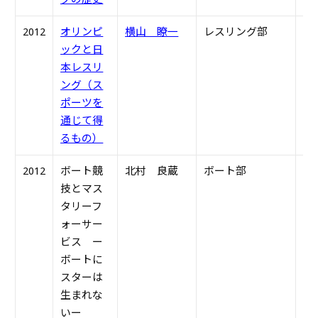
2012
オリンピ
横山 瞭一
レスリング部
S4
ックと日
本レスリ
ング（ス
ポーツを
通じて得
るもの）
2012
ボート競
北村 良蔵
ボート部
S3
技とマス
タリーフ
ォーサー
ビス
ー
ボートに
スターは
生まれな
い
ー