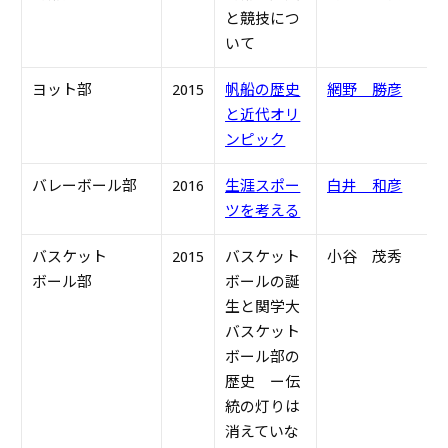
と競技につ
いて
ヨット部
2015
帆船の歴史
網野 勝彦
S
と近代オリ
ンピック
バレーボール部
2016
生涯スポー
白井 和彦
S
ツを考える
バスケット
2015
バスケット
小谷 茂秀
S
ボール部
ボールの誕
生と関学大
バスケット
ボール部の
歴史 ー伝
統の灯りは
消えていな