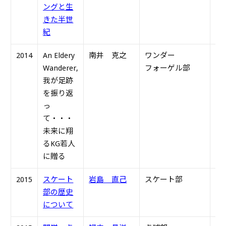
ングと生
きた半世
紀
2014
An Eldery
南井 克之
ワンダー
S3
Wanderer,
フォーゲル部
我が足跡
を振り返
っ
て・・・
未来に翔
るKG若人
に贈る
2015
スケート
岩島 直己
スケート部
S3
部の歴史
について