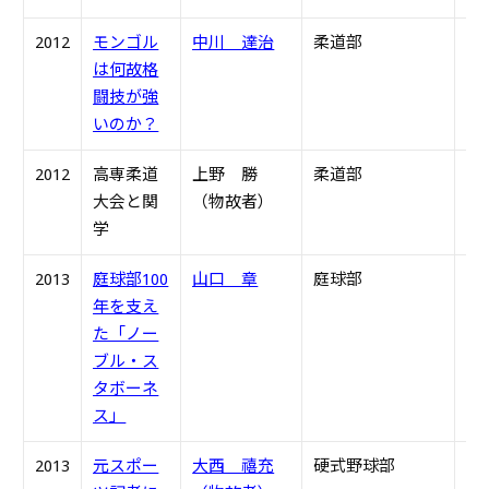
2012
モンゴル
中川 達治
柔道部
S4
は何故格
闘技が強
いのか？
2012
高専柔道
上野 勝
柔道部
S4
大会と関
（物故者）
学
2013
庭球部100
山口 章
庭球部
S4
年を支え
た「ノー
ブル・ス
タボーネ
ス」
2013
元スポー
大西 禧充
硬式野球部
S3