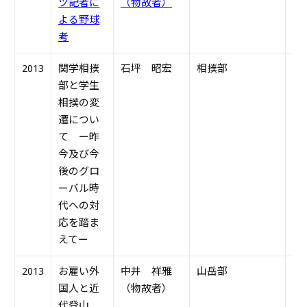
ツ記者に
（物故者）
よる野球
考
2013
関学相撲
石坪 昭宏
相撲部
S4
部と学生
相撲の変
遷につい
て
ー
昨
今及び今
後のグロ
ーバル時
代への対
応を踏ま
えてー
2013
お雇い外
中井 祥雅
山岳部
S4
国人と近
（物故者）
代登山