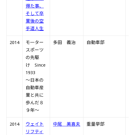
得た事、
そして卒
業後の空
手道人生
2014
モ一ター
多田 義治
自動車部
S3
スポーツ
の先駆
け Since
1933
～日本の
自動車産
業と共に
歩んだ８
９年～
2014
ウェイト
中尾 美喜夫
重量挙部
S4
リフティ