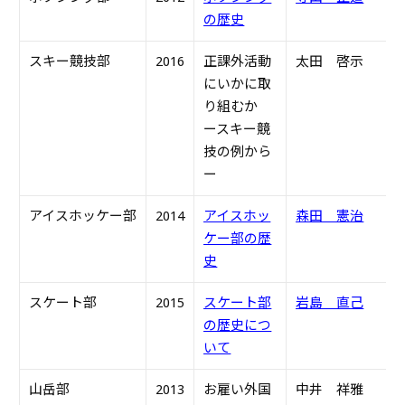
の歴史
スキー競技部
2016
正課外活動
太田 啓示
H
にいかに取
り組むか
ースキー競
技の例から
ー
アイスホッケー部
2014
アイスホッ
森田 憲治
S
ケー部の歴
史
スケート部
2015
スケート部
岩島 直己
S
の歴史につ
いて
山岳部
2013
お雇い外国
中井 祥雅
S