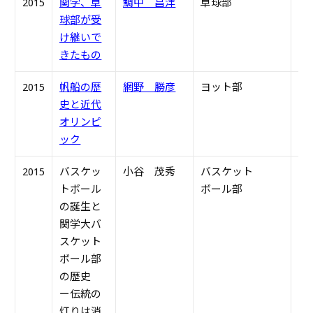
2015
関学、卓
鯛中 昌洋
卓球部
H3
球部が受
け継いで
きたもの
2015
帆船の歴
網野 勝彦
ヨット部
S6
史と近代
オリンピ
ック
2015
バスケッ
小谷 茂秀
バスケット
S5
トボール
ボール部
の誕生と
関学大バ
スケット
ボール部
の歴史
ー伝統の
灯りは消