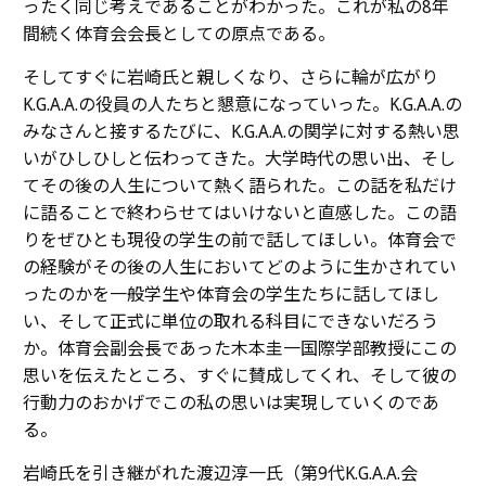
ったく同じ考えであることがわかった。これが私の8年
間続く体育会会長としての原点である。
そしてすぐに岩崎氏と親しくなり、さらに輪が広がり
K.G.A.A.
の役員の人たちと懇意になっていった。
K.G.A.A.
の
みなさんと接するたびに、
K.G.A.A.
の関学に対する熱い思
いがひしひしと伝わってきた。大学時代の思い出、そし
てその後の人生について熱く語られた。この話を私だけ
に語ることで終わらせてはいけないと直感した。この語
りをぜひとも現役の学生の前で話してほしい。体育会で
の経験がその後の人生においてどのように生かされてい
ったのかを一般学生や体育会の学生たちに話してほし
い、そして正式に単位の取れる科目にできないだろう
か。体育会副会長であった木本圭一国際学部教授にこの
思いを伝えたところ、すぐに賛成してくれ、そして彼の
行動力のおかげでこの私の思いは実現していくのであ
る。
岩崎氏を引き継がれた渡辺淳一氏（第9代
K.G.A.A.
会