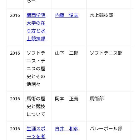
らー
2016
関西学院
内藤 俊夫
水上競技部
S6
大学の在
り方と水
上競技部
2016
ソフトテ
山下 二郎
ソフトテニス部
S6
ニス・テ
ニスの歴
史とその
他諸々
2016
馬術の歴
岡本 正義
馬術部
S4
史と競技
について
2016
生涯スポ
白井 和彦
バレーボール部
S4
ーツを考