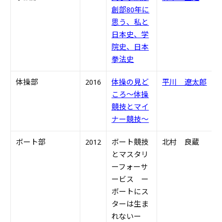
創部80年に
思う、私と
日本史、学
院史、日本
拳法史
体操部
2016
体操の見ど
平川 遼太郎
H
ころ～体操
競技とマイ
ナー競技～
ボート部
2012
ボート競技
北村 良蔵
S
とマスタリ
ーフォーサ
ービス
ー
ボートにス
ターは生ま
れない
ー