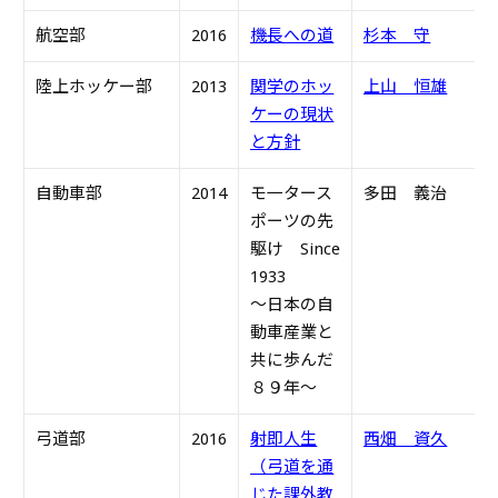
航空部
2016
機長への道
杉本 守
S
陸上ホッケー部
2013
関学のホッ
上山 恒雄
S
ケーの現状
と方針
自動車部
2014
モ一タース
多田 義治
S
ポーツの先
駆け Since
1933
～日本の自
動車産業と
共に歩んだ
８９年～
弓道部
2016
射即人生
西畑 資久
S
（弓道を通
じた課外教