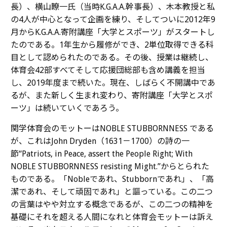
長）、横山瞭一氏（当時
K.G.A.A.
幹事長）、木本教授と私
の4人が中心となって企画を練り、そしてついに2012年9
月から
K.G.A.A.
寄附講座「大学とスポーツ」がスタートし
たのである。1年生から履修ができ、2単位取得できる科
目として認められたのである。その後、授業は継続し、
体育会42部すべてそして応援団総部も含め講義を担当
し、2019年度まで続いた。現在、しばらく不開講中であ
るが、また新しく生まれ変わり、寄附講座「大学とスポ
ーツ」は続いていくであろう。
関学体育会のモットーはNOBLE STUBBORNNESS である
が、これはJohn Dryden（1631－1700）の詩の一
節“Patriots, in Peace, assert the People Right; With
NOBLE STUBBORNNESS resisting Might.”からとられた
ものである。「Nobleであれ、Stubbornであれ」、「高
潔であれ、そして頑固であれ」と謳っている。この二つ
の言葉はやや対立する概念であるが、この二つの精神を
基礎にそれを超える人間になれと体育会モットーは訴え