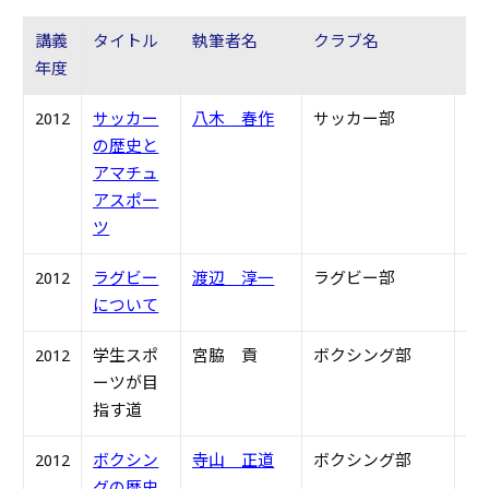
講義
タイトル
執筆者名
クラブ名
卒
年度
年
2012
サッカー
八木 春作
サッカー部
S4
の歴史と
アマチュ
アスポー
ツ
2012
ラグビー
渡辺 淳一
ラグビー部
S4
について
2012
学生スポ
宮脇 貢
ボクシング部
S6
ーツが目
指す道
2012
ボクシン
寺山 正道
ボクシング部
S4
グの歴史