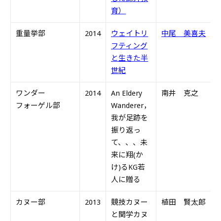
育）
重量挙部
2014
ウェイトリ
中尾 美喜夫
S
フティング
と生きた半
世紀
ワンダー
2014
An Eldery
南井 克之
S
フォーゲル部
Wanderer
，
我が足跡を
振り返っ
て、、、未
来に翔(か
け)るKG若
人に贈る
カヌー部
2013
競技カヌー
植田 賢太郎
S
と関学カヌ